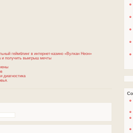
льный геймблинг в интернет-казино «Вулкан Неон»
ра и получить выигрыш мечты
гиены
ов
и диагностика
овья.
Со