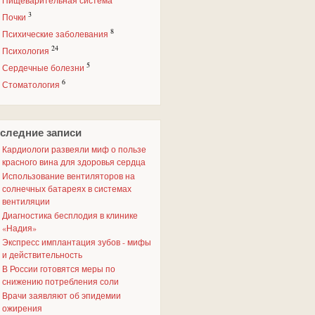
Пищеварительная система
3
Почки
8
Психические заболевания
24
Психология
5
Сердечные болезни
6
Стоматология
следние записи
Кардиологи развеяли миф о пользе
красного вина для здоровья сердца
Использование вентиляторов на
солнечных батареях в системах
вентиляции
Диагностика бесплодия в клинике
«Надия»
Экспресс имплантация зубов - мифы
и действительность
В России готовятся меры по
снижению потребления соли
Врачи заявляют об эпидемии
ожирения