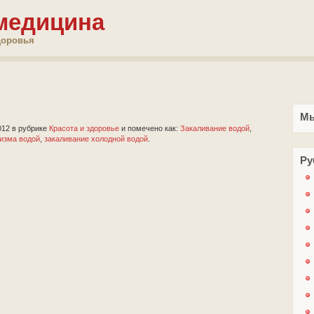
медицина
доровья
Мы
012
в рубрике
Красота и здоровье
и помечено как:
Закаливание водой
,
низма водой
,
закаливание холодной водой
.
Ру