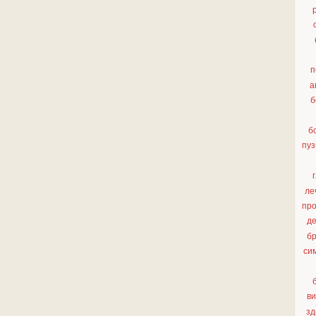
п
а
б
б
пу
ле
про
д
бр
си
ви
зд