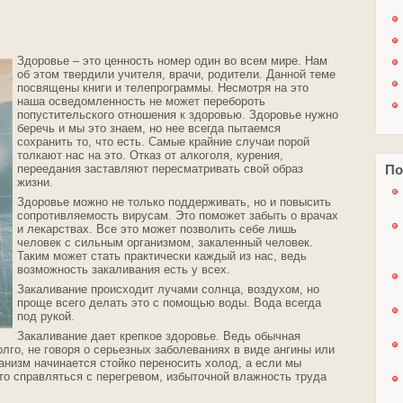
Здоровье – это ценность номер один во всем мире. Нам
об этом твердили учителя, врачи, родители. Данной теме
посвящены книги и телепрограммы. Несмотря на это
наша осведомленность не может перебороть
попустительского отношения к здоровью. Здоровье нужно
беречь и мы это знаем, но нее всегда пытаемся
сохранить то, что есть. Самые крайние случаи порой
толкают нас на это. Отказ от алкоголя, курения,
По
переедания заставляют пересматривать свой образ
жизни.
Здоровье можно не только поддерживать, но и повысить
сопротивляемость вирусам. Это поможет забыть о врачах
и лекарствах. Все это может позволить себе лишь
человек с сильным организмом, закаленный человек.
Таким может стать практически каждый из нас, ведь
возможность закаливания есть у всех.
Закаливание происходит лучами солнца, воздухом, но
проще всего делать это с помощью воды. Вода всегда
под рукой.
Закаливание дает крепкое здоровье. Ведь обычная
лго, не говоря о серьезных заболеваниях в виде ангины или
анизм начинается стойко переносить холод, а если мы
о справляться с перегревом, избыточной влажность труда