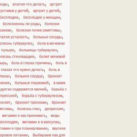
роды
апатия что делать
артрит
1
1
суставов у детей
артрит у детей
1
1
бесплодие
бесплодие у женщин
1
1
болезненны ли роды
болезни
1
сихики
болезни почек симптомы
1
1
патия усталость
больные сосуды
1
1
олезнь туберкулез
боли в мочевом
1
пузыре
больницы туберкулез
1
1
олезнь стенокардия
болит мочевой
1
зырь
боль в глазах причины
боль в
1
1
глазах что нужно делать
боль в
1
глазах
больное сердце
бронхит
1
1
чение
больные глаукомой
в каких
1
1
дуктах содержится магний
борьба с
1
епрессией
борьба с туберкулезом
1
1
онхит
бронхит признаки
бронхит
1
1
мптомы
болезнь глаз
депрессия
1
1
1
витамин е как принимать
виды
1
бесплодия
витамин е в капсулах
1
1
тамин е при планировании
вкусное
1
оровое питание
Выбираем лак для
1