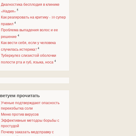
Диагностика бесплодия в клинике
5
«Надия»
Как реагировать на критику - 10 супер
4
правил
Проблема выпадения волос и ее
4
решение
Как вести себя, если у человека
4
случилась истерика?
Туберкулез слизистой оболочки
4
полости рта и губ, языка, носа
ветуем прочитать
Ученые подтверждают опасность
переизбытка соли
Меню против вирусов
Эффективные методоы борьбы с
простудой
Почему заказать медсправку с