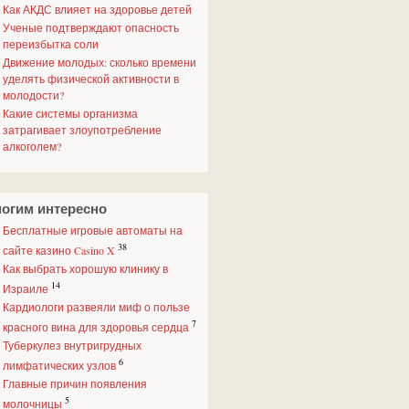
Как АКДС влияет на здоровье детей
Ученые подтверждают опасность
переизбытка соли
Движение молодых: сколько времени
уделять физической активности в
молодости?
Какие системы организма
затрагивает злоупотребление
алкоголем?
огим интересно
Бесплатные игровые автоматы на
38
сайте казино Casino X
Как выбрать хорошую клинику в
14
Израиле
Кардиологи развеяли миф о пользе
7
красного вина для здоровья сердца
Туберкулез внутригрудных
6
лимфатических узлов
Главные причин появления
5
молочницы