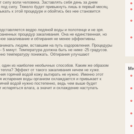
 силу воли человека. Заставлять себя день за днем
 под силу. Тяжело будет привыкнуть лишь в первый месяц.
кать к этой процедуре и обойтись без нее становится
едставляется ведро ледяной воды и полотенце и не зря.
раненных процедур закаливания. Она не единственная, но
ное закаливание и обтирания не менее эффективны.
начинать людям, вставшим на путь оздоровления. Процедуры
 5 минут. Температура должна быть не ниже -25 градусов.
нно температуру понижать. Обтирания улучшают
, один из наиболее необычных способов. Каким же образом
Мн
тепла? Эффект от такого закаливания ничем не хуже.
ния горячей водой кожу вытирать не нужно. Именно этот
я испарения воды организм охлаждается и привыкает к
ячей водой нужно постепенно, ведь чем выше будет
 испаряться влага, а значит и охлаждение наступать