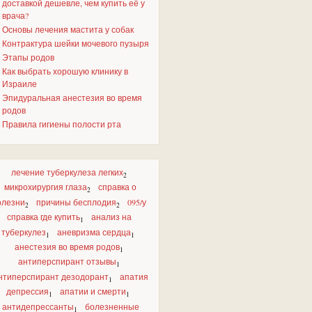
доставкой дешевле, чем купить её у
врача?
Основы лечения мастита у собак
Контрактура шейки мочевого пузыря
Этапы родов
Как выбрать хорошую клинику в
Израиле
Эпидуральная анестезия во время
родов
Правила гигиены полости рта
лечение туберкулеза легких
2
микрохирургия глаза
справка о
2
олезни
причины бесплодия
095/у
2
2
справка где купить
анализ на
1
туберкулез
аневризма сердца
1
1
анестезия во время родов
1
антиперспирант отзывы
1
нтиперспирант дезодорант
апатия
1
депрессия
апатии и смерти
1
1
антидепрессанты
болезненные
1