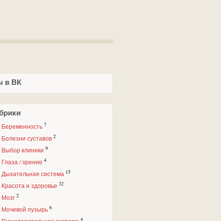
 в ВК
брики
7
Беременность
2
Болезни суставов
9
Выбор клиники
4
Глаза / зрение
15
Дыхательная система
32
Красота и здоровье
2
Мозг
6
Мочевой пузырь
4